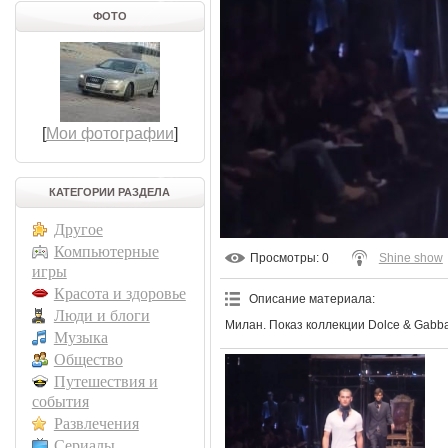
ФОТО
[
Мои фотографии
]
КАТЕГОРИИ РАЗДЕЛА
Другое
Компьютерные
Просмотры
: 0
Shine show
игры
Красота и здоровье
Описание материала
:
Люди и блоги
Милан. Показ коллекции Dolce & Gabb
Музыка
Общество
Путешествия и
события
Развлечения
Сериалы