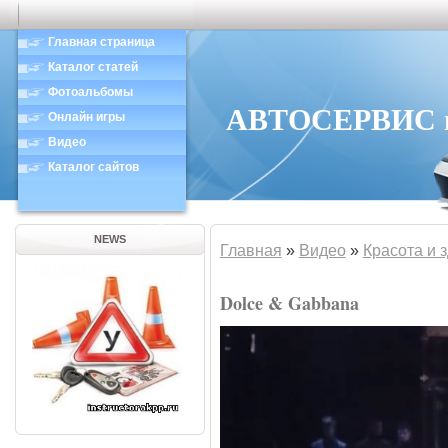
Главная страница
Каталог статей
Фотоальбомы
АВТОСЕРВИС в 
Онлайн игры
Видео
Каталог сайтов
NEWS
Главная
»
Видео
»
Красота и 
Dolce & Gabbana