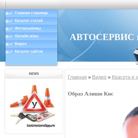
Главная страница
Каталог статей
Фотоальбомы
АВТОСЕРВИС в 
Онлайн игры
Видео
Каталог сайтов
NEWS
Главная
»
Видео
»
Красота и 
Образ Алиши Кис