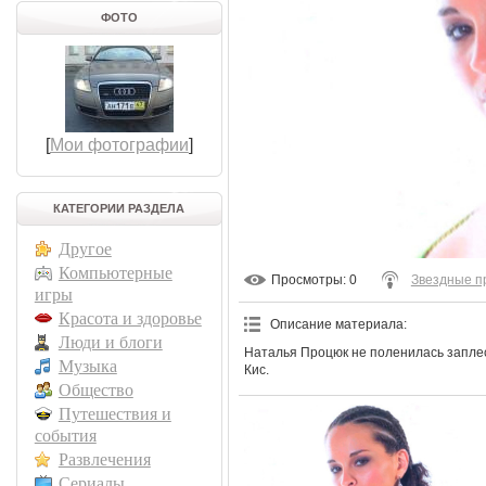
ФОТО
[
Мои фотографии
]
КАТЕГОРИИ РАЗДЕЛА
Другое
Компьютерные
Просмотры
: 0
Звездные п
игры
Красота и здоровье
Описание материала
:
Люди и блоги
Наталья Процюк не поленилась заплес
Музыка
Кис.
Общество
Путешествия и
события
Развлечения
Сериалы