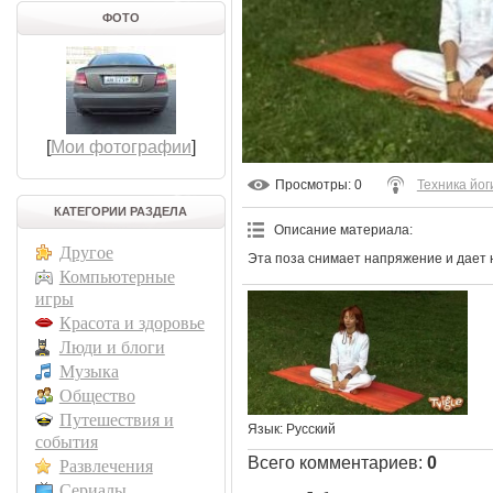
ФОТО
[
Мои фотографии
]
Просмотры
: 0
Техника йог
КАТЕГОРИИ РАЗДЕЛА
Описание материала
:
Другое
Эта поза снимает напряжение и дает 
Компьютерные
игры
Красота и здоровье
Люди и блоги
Музыка
Общество
Путешествия и
Язык
: Русский
события
Всего комментариев
:
0
Развлечения
Сериалы