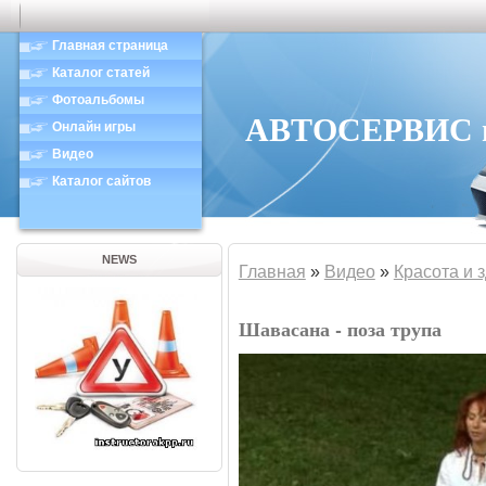
Главная страница
Каталог статей
Фотоальбомы
АВТОСЕРВИС в 
Онлайн игры
Видео
Каталог сайтов
NEWS
Главная
»
Видео
»
Красота и 
Шавасана - поза трупа