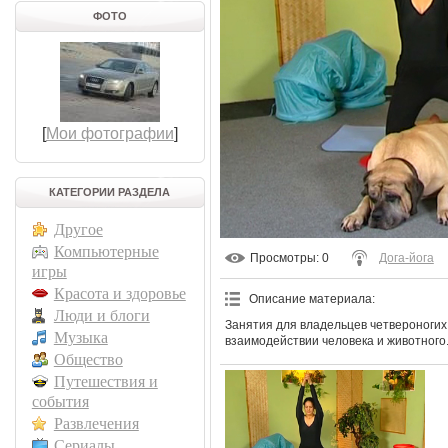
ФОТО
[
Мои фотографии
]
КАТЕГОРИИ РАЗДЕЛА
Другое
Компьютерные
Просмотры
: 0
Дога-йога
игры
Красота и здоровье
Описание материала
:
Люди и блоги
Занятия для владельцев четвероногих
Музыка
взаимодействии человека и животного
Общество
Путешествия и
события
Развлечения
Сериалы