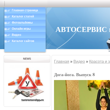
Главная страница
Каталог статей
Фотоальбомы
АВТОСЕРВИС в 
Онлайн игры
Видео
Каталог сайтов
NEWS
Главная
»
Видео
»
Красота и 
Дога-йога. Выпуск 8