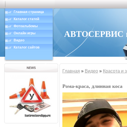
Главная страница
Каталог статей
Фотоальбомы
АВТОСЕРВИС в 
Онлайн игры
Видео
Каталог сайтов
NEWS
Главная
»
Видео
»
Красота и 
Рома-краса, длинная коса