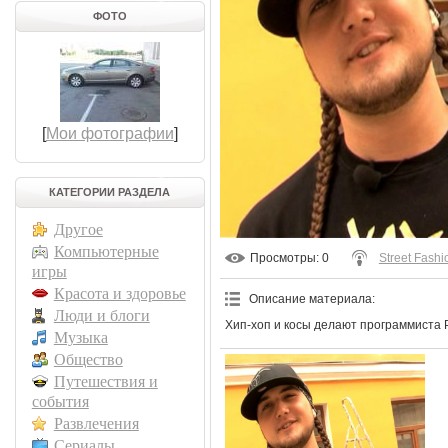
ФОТО
[
Мои фотографии
]
КАТЕГОРИИ РАЗДЕЛА
Другое
Компьютерные
Просмотры
: 0
Street Fashi
игры
Красота и здоровье
Описание материала
:
Люди и блоги
Хип-хоп и косы делают программиста 
Музыка
Общество
Путешествия и
события
Развлечения
Сериалы