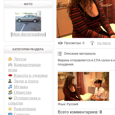
ФОТО
[
Мои фотографии
]
Просмотры
: 0
На диете
КАТЕГОРИИ РАЗДЕЛА
Описание материала
:
Другое
Марина отправляется в СПА-салон в н
Компьютерные
похудения.
игры
Красота и здоровье
Люди и блоги
Музыка
Общество
Путешествия и
события
Язык
: Русский
Развлечения
Всего комментариев
:
0
Сериалы