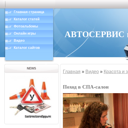
Главная страница
Каталог статей
Фотоальбомы
АВТОСЕРВИС в 
Онлайн игры
Видео
Каталог сайтов
NEWS
Главная
»
Видео
»
Красота и 
Поход в СПА-салон