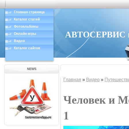
Главная страница
Каталог статей
Фотоальбомы
АВТОСЕРВИС в 
Онлайн игры
Видео
Каталог сайтов
NEWS
Главная
»
Видео
»
Путешеств
Человек и М
1