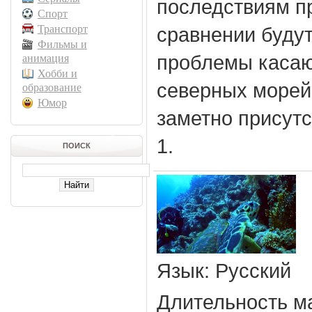
последствиям пр
Спорт
Транспорт
сравнении буду
Фильмы и
проблемы каса
анимация
Хобби и
северных морей
образование
Юмор
заметно присут
1.
ПОИСК
Язык
: Русский
Длительность м