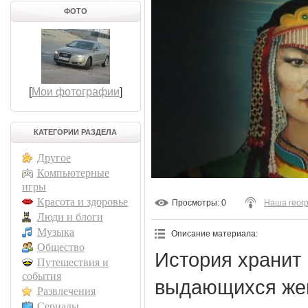
ФОТО
[
Мои фотографии
]
КАТЕГОРИИ РАЗДЕЛА
Другое
Компьютерные
игры
Красота и здоровье
Просмотры
: 0
Наша геог
Люди и блоги
Музыка
Описание материала
:
Общество
История хранит 
Путешествия и
события
выдающихся же
Развлечения
Сериалы