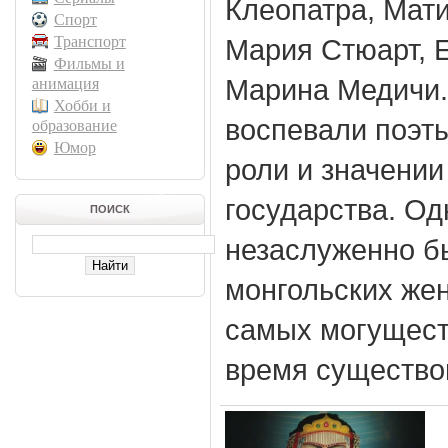
Клеопатра, Мат
Спорт
Транспорт
Мария Стюарт, 
Фильмы и
Марина Медичи..
анимация
Хобби и
воспевали поэты
образование
Юмор
роли и значении
государства. О
ПОИСК
незаслуженно б
монгольских же
самых могущест
время существо