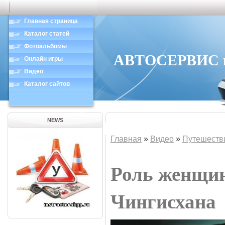
Главная страница
Каталог статей
Фотоальбомы
АВТОСЕРВИС в 
Онлайн игры
Видео
Каталог сайтов
NEWS
Главная
»
Видео
»
Путешеств
Роль женщин
Чингисхана