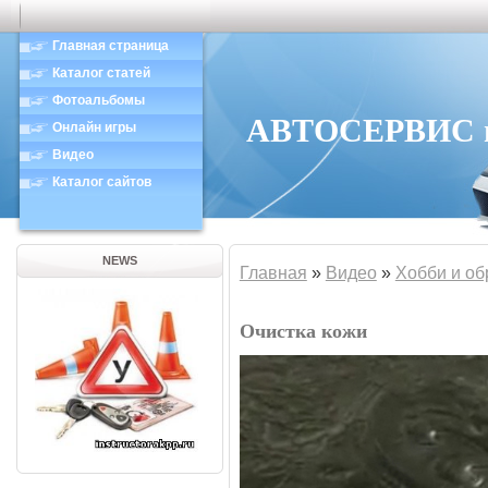
Главная страница
Каталог статей
Фотоальбомы
АВТОСЕРВИС в 
Онлайн игры
Видео
Каталог сайтов
NEWS
Главная
»
Видео
»
Хобби и об
Очистка кожи