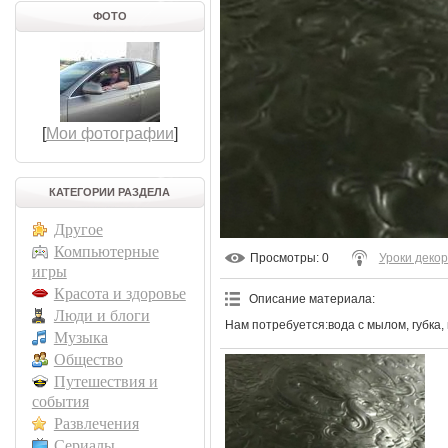
ФОТО
[
Мои фотографии
]
КАТЕГОРИИ РАЗДЕЛА
Другое
Компьютерные
Просмотры
: 0
Уроки деко
игры
Красота и здоровье
Описание материала
:
Люди и блоги
Нам потребуется:вода с мылом, губка, 
Музыка
Общество
Путешествия и
события
Развлечения
Сериалы