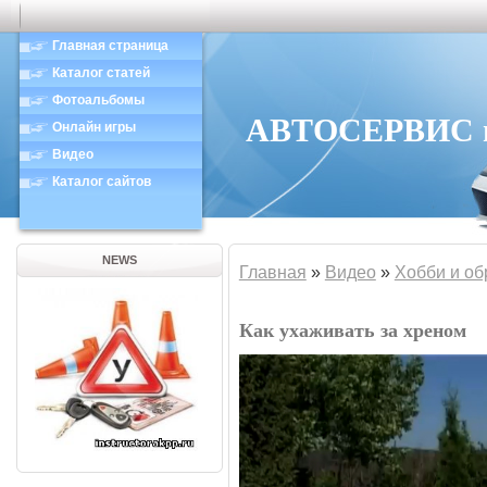
Главная страница
Каталог статей
Фотоальбомы
АВТОСЕРВИС в 
Онлайн игры
Видео
Каталог сайтов
NEWS
Главная
»
Видео
»
Хобби и об
Как ухаживать за хреном