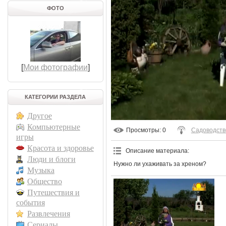
ФОТО
[
Мои фотографии
]
КАТЕГОРИИ РАЗДЕЛА
Другое
Компьютерные
Просмотры
: 0
Садоводств
игры
Красота и здоровье
Описание материала
:
Люди и блоги
Нужно ли ухаживать за хреном?
Музыка
Общество
Путешествия и
события
Развлечения
Сериалы