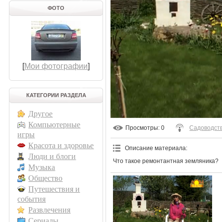
ФОТО
[
Мои фотографии
]
КАТЕГОРИИ РАЗДЕЛА
Другое
Компьютерные
Просмотры
: 0
Садоводств
игры
Красота и здоровье
Описание материала
:
Люди и блоги
Что такое ремонтантная земляника?
Музыка
Общество
Путешествия и
события
Развлечения
Сериалы