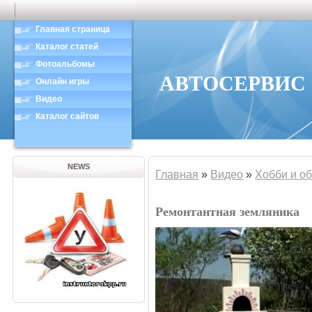
Главная страница
Каталог статей
Фотоальбомы
АВТОСЕРВИС в
Онлайн игры
Видео
Каталог сайтов
NEWS
Главная
»
Видео
»
Хобби и о
Ремонтантная земляника