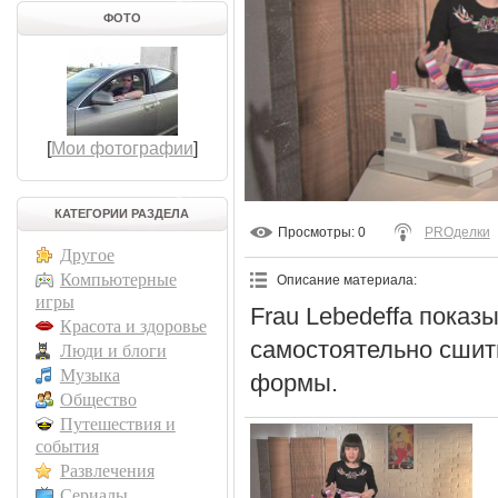
ФОТО
[
Мои фотографии
]
КАТЕГОРИИ РАЗДЕЛА
Просмотры
: 0
PROделки
Другое
Компьютерные
Описание материала
:
игры
Frau Lebedeffa показ
Красота и здоровье
самостоятельно сшит
Люди и блоги
Музыка
формы.
Общество
Путешествия и
события
Развлечения
Сериалы