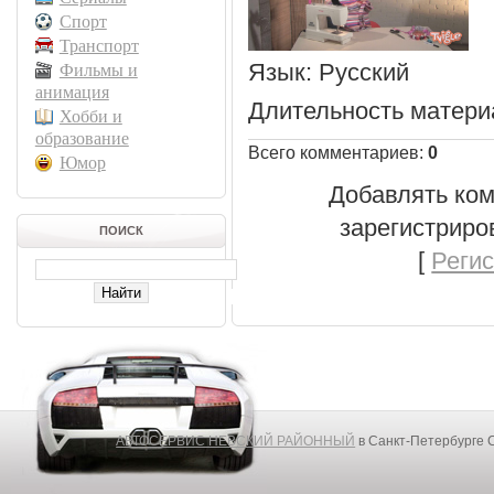
Спорт
Транспорт
Язык
: Русский
Фильмы и
анимация
Длительность матери
Хобби и
образование
Всего комментариев
:
0
Юмор
Добавлять ком
зарегистриро
ПОИСК
[
Реги
АВТОСЕРВИС НЕВСКИЙ РАЙОННЫЙ
в Санкт-Петербурге