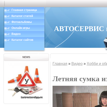
Главная страница
Каталог статей
Фотоальбомы
АВТОСЕРВИС в 
Онлайн игры
Видео
Каталог сайтов
NEWS
Главная
»
Видео
»
Хобби и об
Летняя сумка и