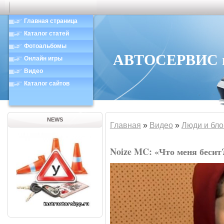
Главная страница
Каталог статей
Фотоальбомы
АВТОСЕРВИС в 
Онлайн игры
Видео
Каталог сайтов
NEWS
Главная
»
Видео
»
Люди и бло
Noize MC: «Что меня бесит