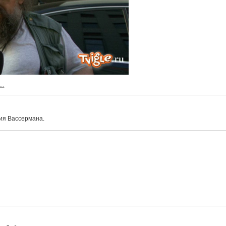
..
лия Вассермана.