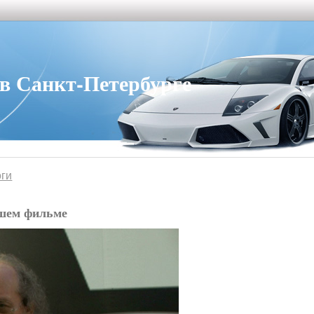
 Санкт-Петербурге
оги
чшем фильме