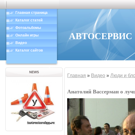
Главная страница
Каталог статей
Фотоальбомы
АВТОСЕРВИС в
Онлайн игры
Видео
Каталог сайтов
NEWS
Главная
»
Видео
»
Люди и бл
Анатолий Вассерман о лу