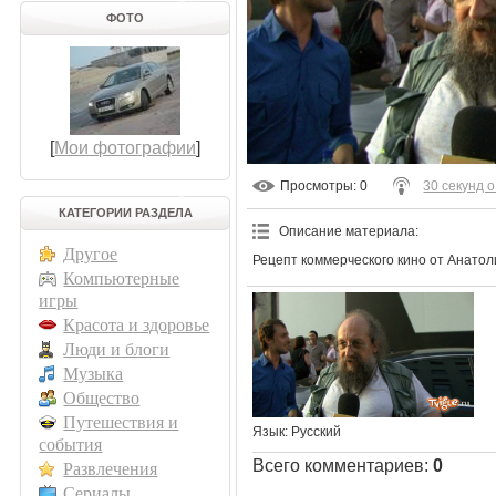
ФОТО
[
Мои фотографии
]
Просмотры
: 0
30 секунд о.
КАТЕГОРИИ РАЗДЕЛА
Описание материала
:
Другое
Рецепт коммерческого кино от Анато
Компьютерные
игры
Красота и здоровье
Люди и блоги
Музыка
Общество
Путешествия и
Язык
: Русский
события
Всего комментариев
:
0
Развлечения
Сериалы