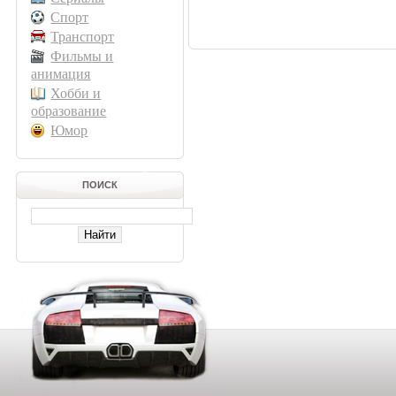
Спорт
Транспорт
Фильмы и
анимация
Хобби и
образование
Юмор
ПОИСК