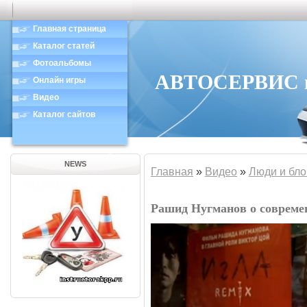
Главная страница
Каталог статей
Фотоальбомы
АВТОСЕРВИС в 
Онлайн игры
Видео
Каталог сайтов
NEWS
Главная
»
Видео
»
Люди и бло
Рашид Нугманов о совреме