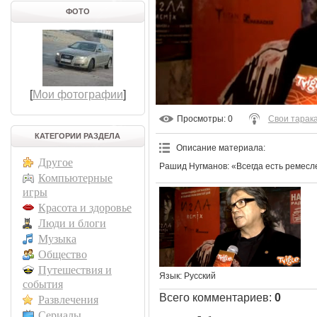
ФОТО
[
Мои фотографии
]
Просмотры
: 0
Свои тарак
КАТЕГОРИИ РАЗДЕЛА
Описание материала
:
Другое
Рашид Нугманов: «Всегда есть ремесл
Компьютерные
игры
Красота и здоровье
Люди и блоги
Музыка
Общество
Путешествия и
Язык
: Русский
события
Всего комментариев
:
0
Развлечения
Сериалы