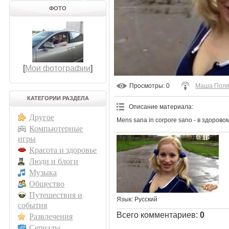
ФОТО
[
Мои фотографии
]
Просмотры
: 0
Маша Поля
КАТЕГОРИИ РАЗДЕЛА
Описание материала
:
Другое
Mens sana in corpore sano - в здоров
Компьютерные
игры
Красота и здоровье
Люди и блоги
Музыка
Общество
Путешествия и
Язык
: Русский
события
Всего комментариев
:
0
Развлечения
Сериалы