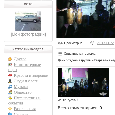
ФОТО
[
Мои фотографии
]
Просмотры
: 0
ART-SLUZA
КАТЕГОРИИ РАЗДЕЛА
Описание материала
:
Другое
День рождения группы «Квартал» в кл
Компьютерные
игры
Красота и здоровье
Люди и блоги
Музыка
Общество
Путешествия и
Язык
: Русский
события
Всего комментариев
:
0
Развлечения
Сериалы