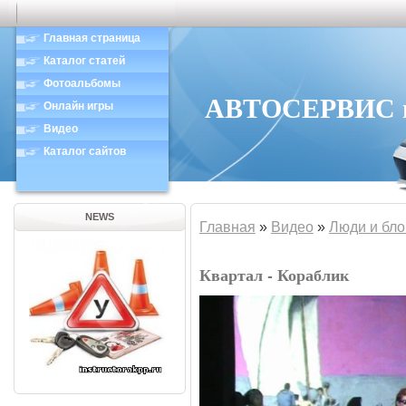
Главная страница
Каталог статей
Фотоальбомы
АВТОСЕРВИС в 
Онлайн игры
Видео
Каталог сайтов
NEWS
Главная
»
Видео
»
Люди и бло
Квартал - Кораблик