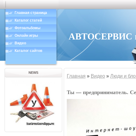
Главная страница
Каталог статей
Фотоальбомы
АВТОСЕРВИС в 
Онлайн игры
Видео
Каталог сайтов
NEWS
Главная
»
Видео
»
Люди и бло
Ты — предприниматель. Се