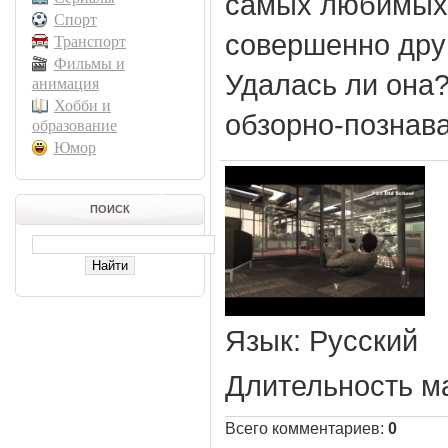
самых любимых н
Спорт
совершенно друг
Транспорт
Фильмы и
Удалась ли она
анимация
Хобби и
обзорно-познав
образование
Юмор
ПОИСК
Язык
: Русский
Длительность м
Всего комментариев
:
0