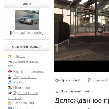
ФОТО
[
Мои фотографии
]
КАТЕГОРИИ РАЗДЕЛА
Другое
Компьютерные
игры
Красота и здоровье
Люди и блоги
Просмотры
: 0
Страна Иг
Музыка
Общество
Описание материала
:
Путешествия и
события
Долгожданное п
Развлечения
Сериалы