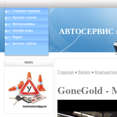
Главная страница
Каталог статей
Фотоальбомы
АВТОСЕРВИС в 
Онлайн игры
Видео
Каталог сайтов
NEWS
Главная
»
Видео
»
Компьютер
GoneGold - 