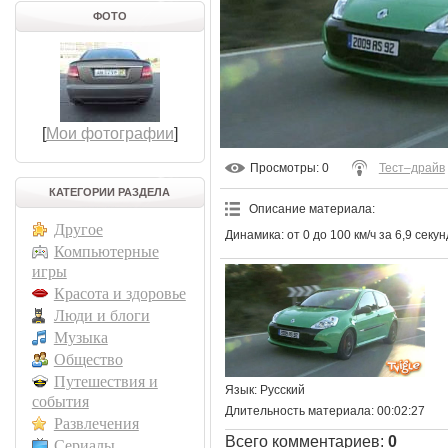
ФОТО
[
Мои фотографии
]
Просмотры
: 0
Тест–драйв
КАТЕГОРИИ РАЗДЕЛА
Описание материала
:
Другое
Динамика: от 0 до 100 км/ч за 6,9 секун
Компьютерные
игры
Красота и здоровье
Люди и блоги
Музыка
Общество
Путешествия и
Язык
: Русский
события
Длительность материала
: 00:02:27
Развлечения
Всего комментариев
:
0
Сериалы