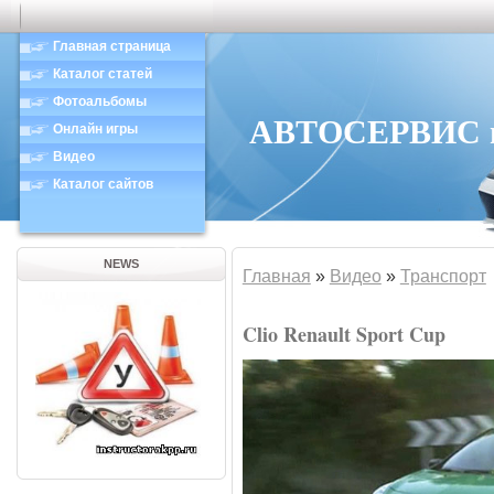
Главная страница
Каталог статей
Фотоальбомы
АВТОСЕРВИС в 
Онлайн игры
Видео
Каталог сайтов
NEWS
Главная
»
Видео
»
Транспорт
Clio Renault Sport Cup