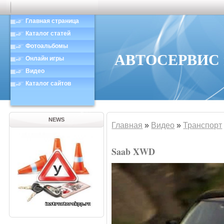
Главная страница
Каталог статей
Фотоальбомы
АВТОСЕРВИС в
Онлайн игры
Видео
Каталог сайтов
NEWS
Главная
»
Видео
»
Транспорт
Saab XWD