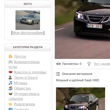
ФОТО
[
Мои фотографии
]
КАТЕГОРИИ РАЗДЕЛА
Другое
Компьютерные
Просмотры
: 0
Тест–драй
игры
Красота и здоровье
Описание материала
:
Люди и блоги
Мощный и удобный Saab XWD.
Музыка
Общество
Путешествия и
события
Развлечения
Сериалы